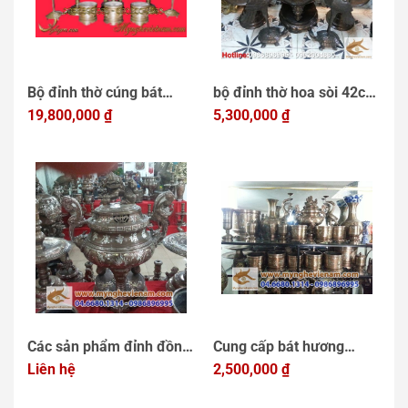
Bộ đỉnh thờ cúng bát
bộ đỉnh thờ hoa sòi 42cm
nhang đồng khảm bạc
19,800,000
₫
bằng đồng hun đen giả
5,300,000
₫
tam khí
cổ
Các sản phẩm đỉnh đồng
Cung cấp bát hương
thờ cúng, đồ thờ gia đình
Liên hệ
đồng khảm bạc tam khí
2,500,000
₫
tại Giải Phóng