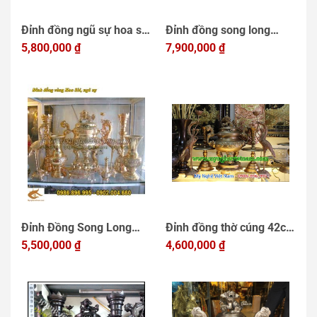
Đỉnh đồng ngũ sự hoa sòi
Đỉnh đồng song long
cao 50cm
5,800,000
₫
chầu nguyệt cao 60cm
7,900,000
₫
vàng sáng
Đỉnh Đồng Song Long
Đỉnh đồng thờ cúng 42cm
đúc nổi,đồ thờ bằng đồng
5,500,000
₫
hoa sòi màu đồng đỏ mắt
4,600,000
₫
cao cấp tinh xảo
cua