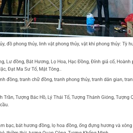
 đồ phong thủy, linh vật phong thủy, vật khí phong thủy: Tỳ h
g, Lư đồng, Bát Hương, Lọ Hoa, Hạc Đồng, Đỉnh giả cổ, Hoành p
 lặc, Đạt Ma Sư Tổ, Mật Tông..
h đồng, tranh chữ đồng, tranh phong thủy, tranh dân gian, tranh
h Trần, Tượng Bác Hồ, Lý Thái Tổ, Tượng Thánh Gióng, Tượng 
 cầu.
hảm bạc, bát hương đồng, lọ hoa đồng, ống đựng hương và xông
ghê, thiềm thừ, tượng Quan Công, Tượng Khổng Minh,…