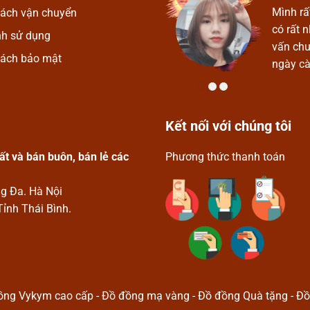
Mỹ Nghệ Vykym. Ở đây có rất
Mình rấ
sách vận chuyển
phú, thoải mái được lựa chọn.
có rất 
nh sử dụng
p, nhiệt tình và thân thiện. Chúc
vấn chu
sách bảo mật
 triển.
ngày cà
Kết nối với chúng tôi
t và bán buôn, bán lẻ các
Phương thức thanh toán
ng Đa. Hà Nội
Tỉnh Thái Bình.
g Vykym cao cấp - Đồ đồng mạ vàng - Đồ đồng Quà tặng - Đồ 