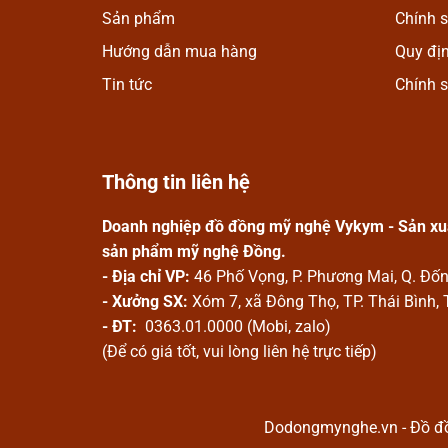
Mình rất ưng khi đến 
Sản phẩm
Chính 
nhiều mặt hàng phong 
Hướng dẫn mua hàng
Quy đị
Nhân viên chuyên nghiệ
Tin tức
Chính 
công ty ngày càng phát
Thông tin liên hệ
Doanh nghiệp đồ đồng mỹ nghệ Vykym - Sản xuấ
sản phẩm mỹ nghệ Đồng.
- Địa chỉ VP:
46 Phố Vọng, P. Phương Mai, Q. Đố
- Xưởng SX:
Xóm 7, xã Đông Thọ, TP. Thái Bình, 
- ĐT:
0363.01.0000 (Mobi, zalo)
(Để có giá tốt, vui lòng liên hệ trực tiếp)
Dodongmynghe.vn - Đồ đồn