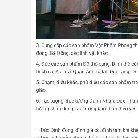
3. Cung cấp các sản phẩm Vật Phẩm Phong thủy,
đồng, Gà Đồng, các linh vật khác…
4. Đúc các sản phẩm Đồ thờ cúng, Đỉnh thờ cún
thích ca, A di đà, Quan Âm Bồ tát, Địa Tạng, Di
5. Chạm, điêu khắc, phù điêu các sản phẩm tran
giáo
6. Tạc tượng, đúc tượng Danh Nhân: Đức Thán
tượng chân dung, tạc tượng bán thân theo yêu
– Đúc Đỉnh đồng, đỉnh giả cổ, đỉnh tam khí k
– Đúc vật phẩm phong thủy: Tỳ hưu, kỳ lân, n