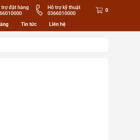
 trợ đặt hàng
Hỗ trợ kỹ thuật
0
66010000
0366010000
hàng
Tin tức
Liên hệ