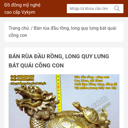
Đồ đồng mỹ nghệ
cao cấp Vykym
Trang chủ
Bán rùa đầu rồng, long quy lưng bát quái
cõng con
BÁN RÙA ĐẦU RỒNG, LONG QUY LƯNG
BÁT QUÁI CÕNG CON