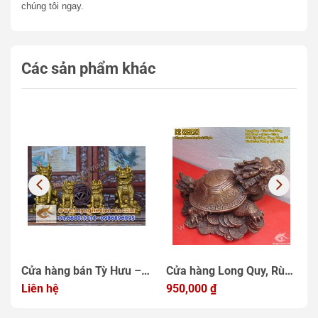
chúng tôi ngay.
Các sản phẩm khác
Cửa hàng bán Tỳ Hưu –
Cửa hàng Long Quy, Rùa
T
con vật linh thiêng Số
Liên hệ
đầu rồng phong thủy
950,000
₫
p
6
Một
c