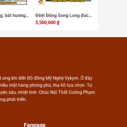
g, bát hương
Đỉnh Đồng Song Long đúc
Đỉnh đồng thờ
 thờ cúng cao
nổi,đồ thờ bằng đồng cao
5,500,000
₫
xuất đỉnh thờ
Liên hệ
cấp tinh xảo
và khảm bạc
Suri
t ưng khi đến Đồ đồng Mỹ Nghệ Vykym. Ở đây
nhiều mặt hàng phong phú, tha hồ lựa chọn. Tư
yên sâu, nhiệt tình. Chúc Nội Thất Cường Phạm
ng phát triển.
Fanpage