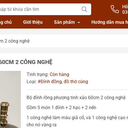
Hỗ
03
ng chủ
Giới thiệu
Sản phẩm
Hướng dẫn mua 
cm 2 công nghệ
 60CM 2 CÔNG NGHỆ
Tình trạng:
Còn hàng
Loại:
#Đỉnh đồng, đồ thờ cúng
Bộ đỉnh rồng phượng tinh xảo 60cm 2 công nghệ
Gồm 5 món 1 đỉnh + 2 hạc + 2 nến
1 công nghệ làm màu giả cổ, và 1 công nghệ cạo
cho nó vàng ra