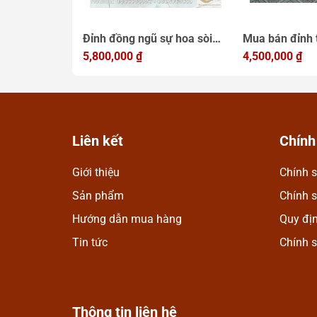
cúng, nơi sản
Đỉnh đồng ngũ sự hoa sòi
Mua bán đỉnh t
giả cổ hun đen
cao 50cm
5,800,000
₫
giá tốt nhất rẻ
4,500,000
₫
luong nhat
Liên kết
Chính
Giới thiệu
Chính s
Ngọc Anh
Mình rất ưng khi đến 
Sản phẩm
Chính 
nhiều mặt hàng phong 
Hướng dẫn mua hàng
Quy đị
Nhân viên chuyên nghiệ
Tin tức
Chính 
công ty ngày càng phát
Thông tin liên hệ