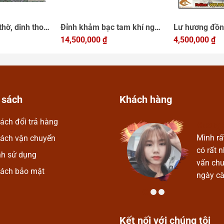
hờ, dinh tho
Đỉnh khảm bạc tam khí ngu
Lư hương đồn
 nhất chat
su, dinh dong gia co, đỉnh
14,500,000
₫
bằng đồng,đồ
4,500,000
₫
thờ hun den
cấp
 sách
Khách hàng
ách đổi trả hàng
Hương 
Mỹ Nghệ Vykym. Ở đây có rất
Mình rấ
sách vận chuyển
phú, thoải mái được lựa chọn.
có rất 
nh sử dụng
p, nhiệt tình và thân thiện. Chúc
vấn chu
sách bảo mật
 triển.
ngày cà
Kết nối với chúng tôi