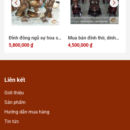
g
Đỉnh đồng ngũ sự hoa sòi
Mua bán đỉnh thờ, dinh
Đ
h
cao 50cm
5,800,000
₫
tho giá tốt nhất rẻ nhất
4,500,000
₫
n
1
chat luong nhat
đ
Liên kết
Giới thiệu
Sản phẩm
Hướng dẫn mua hàng
Tin tức