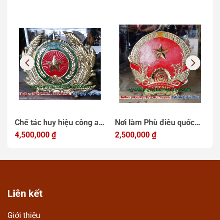
Chế tác huy hiệu công an
Nơi làm Phù điêu quốc
L
bằng đồng
4,500,000
₫
huy việt nam bằng đồng
2,500,000
₫
m
1
Liên kết
Giới thiệu