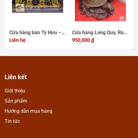
Cửa hàng bán Tỳ Hưu –
Cửa hàng Long Quy, Rùa
T
con vật linh thiêng Số
Liên hệ
đầu rồng phong thủy
950,000
₫
p
6
Một
c
Liên kết
Giới thiệu
Sản phẩm
Hướng dẫn mua hàng
Tin tức