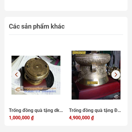
Các sản phẩm khác
Trống đồng quà tặng dk
Trống đồng quà tặng ĐK
T
t
10cm, mẫu quà tặng điện
1,000,000
₫
25cm, Trống Đồng Việt
4,900,000
₫
3
1
lực Việt Nam
Nam quà lưu niệm sự
n