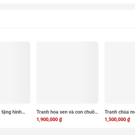
 tặng hình
Tranh hoa sen và con chuồn
Tranh chùa mộ
 Hà Nội 14cm
chuồn dát vàng để bàn làm
1,900,000
₫
60x80cm, tran
1,500,000
₫
quà tặng đối tác
niệm bằng đồ