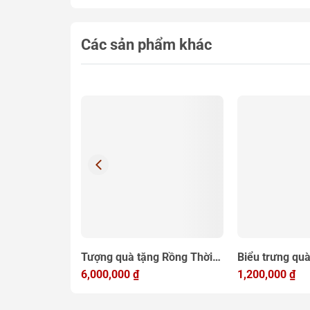
Các sản phẩm khác
ồm xuôi gió
Tượng quà tặng Rồng Thời
Biểu trưng quà
g 24k cao cấp
Lý đồng mạ vàng, quà tặng
6,000,000
₫
Khuê Văn Các
1,200,000
₫
lưu niệm cao cấp