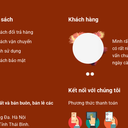
 sách
Khách hàng
ách đổi trả hàng
Hương 
Mỹ Nghệ Vykym. Ở đây có rất
Mình rấ
sách vận chuyển
phú, thoải mái được lựa chọn.
có rất 
nh sử dụng
p, nhiệt tình và thân thiện. Chúc
vấn chu
sách bảo mật
 triển.
ngày cà
Kết nối với chúng tôi
t và bán buôn, bán lẻ các
Phương thức thanh toán
ng Đa. Hà Nội
Tỉnh Thái Bình.