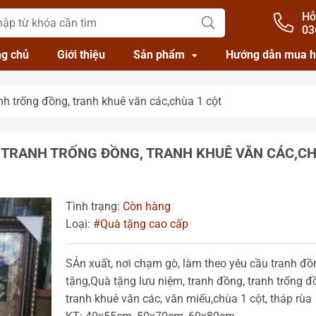
Hỗ
03
ng chủ
Giới thiệu
Sản phẩm
Hướng dẫn mua 
nh trống đồng, tranh khuê văn các,chùa 1 cột
 TRANH TRỐNG ĐỒNG, TRANH KHUÊ VĂN CÁC,CH
Tình trạng:
Còn hàng
Loại:
#Quà tặng cao cấp
SẢn xuất, nơi chạm gò, làm theo yêu cầu tranh đ
tặng,Quà tặng lưu niệm, tranh đồng, tranh trống đ
tranh khuê văn các, văn miếu,chùa 1 cột, tháp rùa