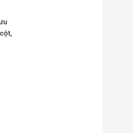
lưu
cột,