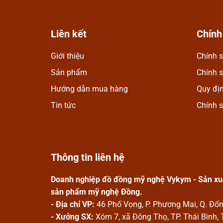
Liên kết
Chính
Giới thiệu
Chính s
Ngọc Anh
Mình rất ưng khi đến 
Sản phẩm
Chính 
nhiều mặt hàng phong 
Hướng dẫn mua hàng
Quy đị
Nhân viên chuyên nghiệ
Tin tức
Chính 
công ty ngày càng phát
Thông tin liên hệ
Doanh nghiệp đồ đồng mỹ nghệ Vykym - Sản xuấ
sản phẩm mỹ nghệ Đồng.
- Địa chỉ VP:
46 Phố Vọng, P. Phương Mai, Q. Đố
- Xưởng SX:
Xóm 7, xã Đông Thọ, TP. Thái Bình, 