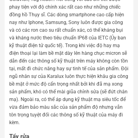
phay tiện với độ chính xác rất cao như những chiếc
đồng hồ Thụy sĩ. Các dòng smartphone cao cấp hiện
nay như Iphone, Samsung, Sony luôn được gia công
và có các ron cao su rất chuẩn xác, có thể kháng bụi
và kháng nước theo tiêu chuẩn IP68 của IETC (Ủy ban
kỹ thuật điện tử quốc tế). Trong khi việc độ hay mạ
điện thoại lại làm bề mặt dày lên hàng chục micron sẽ
dẫn đến các thông số kỹ thuật trên máy không còn tồn
tại, mất đi chức năng hay sự tinh tế của sản phẩm. Đội
ngũ nhân sự của Karalux luôn thực hiện khâu gia công
bề mặt ở mức độ cẩn trọng nhất bởi khi đã mạ xong
sản phẩm, khó có thể mài giũa chỉnh sửa (sẽ đứt chân
mạ). Ngoài ra, có thể áp dụng kỹ thuật mạ siêu tốc để
vừa đảm bảo màu sắc của sản phẩm độ nhưng vẫn
tôn trọng tuyệt đối các thông số kỹ thuật của máy đi
kèm.
Tẩy rửa