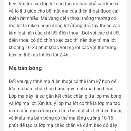
tiên. Vai trò của lớp lót còn tạo độ bao phủ các khe kẽ
và lỗ li ti giúp cho bề mặt mạ của điện thoại được cải
thiện rất nhiều. Mạ vàng điện thoại thông thường có
mạ lót là niken hoặc đồng lót (đồng đỏ) tùy thuộc vào
kim loại nền của chi tiết điện thoại. Đối với các chi tiết
điện thoại có độ chính xác cao thì nên duy trì mạ lót
khoảng 10-20 phút khác với mạ lót các vật thể trưng
bày có thể mạ lót lên tới 2-4h.
Mạ bán bóng
Đối với quy trình mạ điện thoại có thể làm kỹ hơn để
lớp mạ bám chắc hơn bằng quy trình mạ bán bóng.
Lớp mạ này là sự gắn kết chắc chắn giữa lớp mạ bóng
và lớp mạ lót. Xin lưu ý lớp mạ lót có thể là lớp mạ tạo
ra độ dẫn điện đồng đều trên bề mặt chi tiết điện thoại,
và khâu mạ bán bóng có thể mạ tăng cường 10-15
phút để tạo ra lớp mạ chắc chắn và đảm bảo độ dày