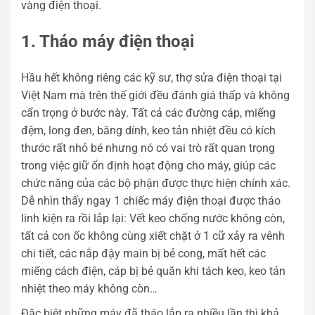
vàng điện thoại.
1. Tháo máy điện thoại
Hầu hết không riêng các kỹ sư, thợ sửa điện thoại tại
Việt Nam mà trên thế giới đều đánh giá thấp và không
cẩn trọng ở bước này. Tất cả các đường cáp, miếng
đệm, long đen, băng dính, keo tản nhiệt đều có kích
thước rất nhỏ bé nhưng nó có vai trò rất quan trọng
trong việc giữ ổn định hoạt động cho máy, giúp các
chức năng của các bộ phận được thực hiện chính xác.
Dễ nhìn thấy ngay 1 chiếc máy điện thoại được tháo
linh kiện ra rồi lắp lại: Vết keo chống nước không còn,
tất cả con ốc không cùng xiết chặt ở 1 cữ xảy ra vênh
chi tiết, các nắp đậy main bị bẻ cong, mất hết các
miếng cách điện, cáp bị bẻ quăn khi tách keo, keo tản
nhiệt theo máy không còn…
Đặc biệt những máy đã tháo lắp ra nhiều lần thì khả