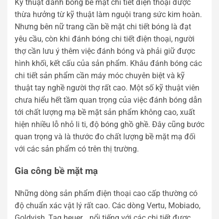
Kỹ thuật đánh bóng bề mặt chi tiết điện thoại được
thừa hưởng từ kỹ thuật làm nguội trang sức kim hoàn.
Nhưng bên nữ trang cần bề mặt chi tiết bóng là đạt
yêu cầu, còn khi đánh bóng chi tiết điện thoại, người
thợ cần lưu ý thêm việc đánh bóng và phải giữ được
hình khối, kết cấu của sản phẩm. Khâu đánh bóng các
chi tiết sản phẩm cần máy móc chuyên biệt và kỹ
thuật tay nghề người thợ rất cao. Một số kỹ thuật viên
chưa hiểu hết tầm quan trọng của việc đánh bóng dẫn
tới chất lượng mạ bề mặt sản phẩm không cao, xuất
hiện nhiều lỗ nhỏ li ti, độ bóng ghồ ghề. Đây cũng bước
quan trọng và là thước đo chất lượng bề mặt mạ đối
với các sản phẩm có trên thị trường.
Gia công bề mặt mạ
Những dòng sản phẩm điện thoại cao cấp thường có
độ chuẩn xác vật lý rất cao. Các dòng Vertu, Mobiado,
Goldvish, Tag heuer… nổi tiếng với các chi tiết được