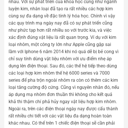
nhau. Với sự phát triển của khoa học cũng như ngành
luyện kim, nhân loại đã tạo ra rất nhiều các hợp kim
cùng sự đa dạng về đặc tính lý hóa học. Chính vì vậy
các quy trình mạ ngày nay đã có sự phát triển cũng
như phức tạp hơn rất nhiều so với trước kia, và việc
xác định đúng vật liệu là rất quan trọng. Ví dụ với kim
loại nhôm, một công ty lớn như Apple cũng gặp sai
lầm với Iphone 6 năm 2014 khi nó quá dễ bị bẻ cong vì
chỉ suy tính dùng vật liệu nhôm với ưu điểm nhẹ áp
dụng lên điện thoại. Sau đó, các thế hệ tiếp theo dùng
các loại hợp kim nhôm thế hệ 6000 series và 7000
series để pha trộn ngoài nhôm ra còn có thêm các kim
loại tăng cường độ cứng. Cũng vì nguyên nhân đó, nếu
áp dụng mạ nhôm đơn thuần thì không cho kết quả
khả thi thậm chí phả hủy ngay vật liệu hợp kim nhôm.
Ngoài ra, trên các điện thoại ngày nay được cấu thành
rất nhiều chi tiết với các vật liệu đa dạng hoàn toàn
khác nhau. Có thể trên 1 chiếc điện thoại sẽ cần phải