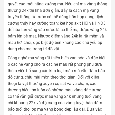
quyết của mỗi hãng xưởng mạ. Nếu chỉ mạ vàng thông
thường 24k thì khá đơn giản, đây là cách mạ vàng
truyền thống từ trước có thể dùng hỗn hợp dung dịch
cường thủy hay cường toan: kết hợp axit HCl và HNO3
để hòa tan vàng vào nước là có thể mạ được vàng 24k
bám lên bề mặt. Nhược điểm vàng 24k là rất mềm và
màu hơi chói, đặc biệt độ bền không cao chủ yếu áp
dụng cho mạ trang trí đồ vật.
Công nghệ mạ vàng rất thiên biến vạn hóa và đặc biệt
ở các hệ vàng cho ra các hệ màu rất phong phú dựa
thêm việc bổ sung các kim loại màu mà vẫn đảm bảo
độ cứng, chịu mài mòn theo thời gian. Đối với điện
thoại là vật thường xuyên cọ sát và va chạm, các
thương hiệu lớn luôn có những màu vàng đặc trưng:
có thể vẫn giữ được màu vàng 24k nhưng tuổi vàng
chỉ khoảng 22k và độ cứng của vàng tuyệt hảo đảm
bảo tuổi thọ lớp mạ vàng bóng đẹp lâu dài. Dựa vào