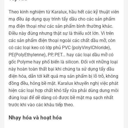
Theo kinh nghiệm từ Karalux, hầu hết các kỹ thuật viên
mạ đều áp dụng quy trình tẩy dầu cho các sản phẩm
mạ điện thoại như các sản phẩm bình thường khác.
Điều này đúng nhưng thật sự là thiếu xót lớn. Vì trên
các sản phẩm điện thoại ngoài các chất dầu mỡ, còn
có các loại keo có lớp phủ PVC (polyVinylChloride),
PE(PolyEthylenne), PP, PET… hay các loại dầu mỡ có
gốc Polyme hay phổ biến là silicon. Đối với những loại
này hoàn toàn thất bại khi chúng ta sử dụng tẩy dầu
điện hóa, dẫn tới kết quả mạ sản phẩm bị lỗ trỗ, không
đồng đều, hỏng bề mặt. Karalux khuyến nghị việc phát
hiện các loại hợp chất khó tẩy rửa phải dùng dung môi
đúng loại để dễ dàng có được bề mặt mạ sạch nhất
trước khi vào các khâu tiếp theo.
Nhạy hóa và hoạt hóa