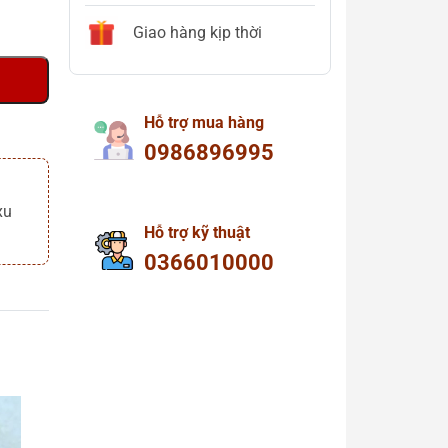
Giao hàng kịp thời
Hỗ trợ mua hàng
0986896995
xu
Hỗ trợ kỹ thuật
0366010000