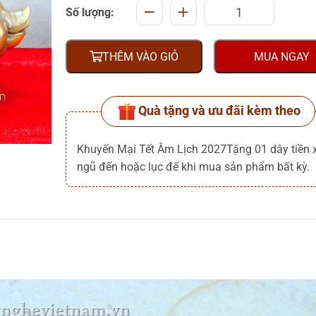
Số lượng:
THÊM VÀO GIỎ
MUA NGAY
Quà tặng và ưu đãi kèm theo
Khuyến Mại Tết Âm Lịch 2027Tặng 01 dây tiền 
ngũ đến hoặc lục đế khi mua sản phẩm bất kỳ.