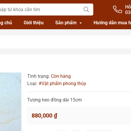
Hỗ
03
ng chủ
Giới thiệu
Sản phẩm
Hướng dẫn mua 
Tình trạng:
Còn hàng
Loại:
#Vật phẩm phong thủy
Tượng heo đồng dài 15cm
880,000
₫