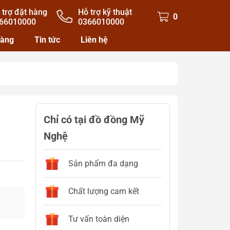
 trợ đặt hàng
Hỗ trợ kỹ thuật
0
66010000
0366010000
hàng
Tin tức
Liên hệ
Chỉ có tại đồ đồng Mỹ
Nghệ
Sản phẩm đa dạng
Chất lượng cam kết
Tư vấn toàn diện