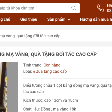
Hỗ
03
ng chủ
Giới thiệu
Sản phẩm
Hướng dẫn mua 
mạ vàng, quà tặng đối tác cao cấp
NG MẠ VÀNG, QUÀ TẶNG ĐỐI TÁC CAO CẤP
Tình trạng:
Còn hàng
Loại:
#Quà tặng cao cấp
Biểu tượng chùa 1 cột bằng đồng mạ vàng, quà tặ
tác cao cấp
Kích thước: cao 13cm và 18cm
Chất liệu: Đồng , mạ vàng 18k