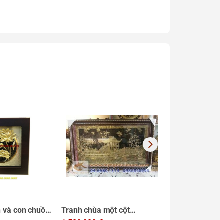
 và con chuồn
Tranh chùa một cột
Tranh quà tặ