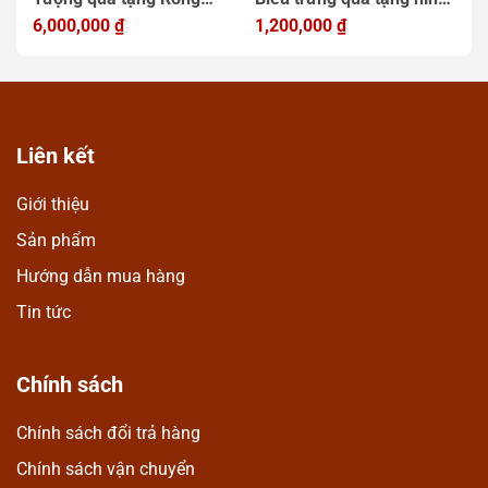
t
Thời Lý đồng mạ vàng,
6,000,000
₫
Khuê Văn Các Hà Nội
1,200,000
₫
đ
1
quà tặng lưu niệm cao
14cm
t
cấp
1
Liên kết
Giới thiệu
Sản phẩm
Hướng dẫn mua hàng
Tin tức
Chính sách
Chính sách đổi trả hàng
Chính sách vận chuyển