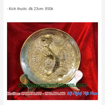
- Kích thước: đk 23cm: 850k