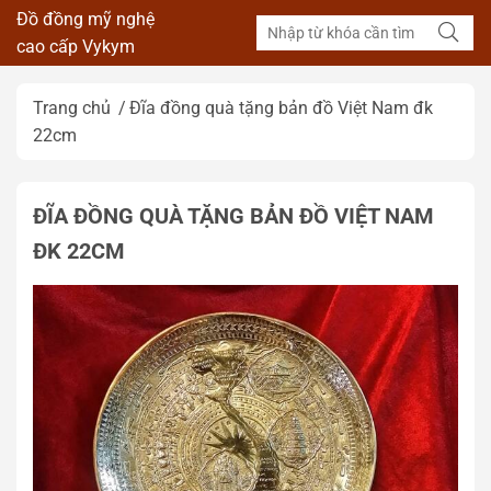
Đồ đồng mỹ nghệ
cao cấp Vykym
Trang chủ
Đĩa đồng quà tặng bản đồ Việt Nam đk
22cm
ĐĨA ĐỒNG QUÀ TẶNG BẢN ĐỒ VIỆT NAM
ĐK 22CM