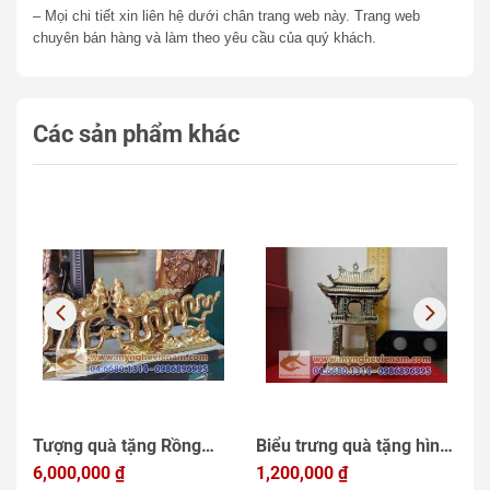
– Mọi chi tiết xin liên hệ dưới chân trang web này. Trang web
chuyên bán hàng và làm theo yêu cầu của quý khách.
Các sản phẩm khác
Tượng quà tặng Rồng
Biểu trưng quà tặng hình
Q
Thời Lý đồng mạ vàng,
6,000,000
₫
Khuê Văn Các Hà Nội
1,200,000
₫
đ
1