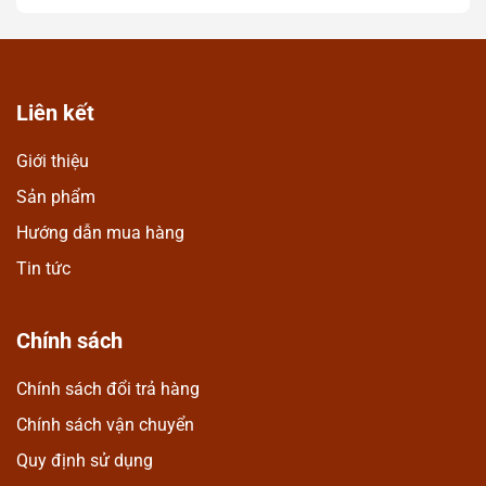
quà tặng lưu niệm cao
14cm
t
cấp
1
Liên kết
Giới thiệu
Sản phẩm
Hướng dẫn mua hàng
Tin tức
Chính sách
Chính sách đổi trả hàng
Chính sách vận chuyển
Quy định sử dụng