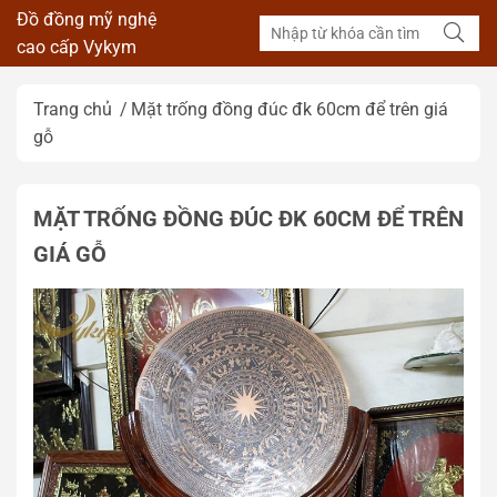
Đồ đồng mỹ nghệ
cao cấp Vykym
Trang chủ
Mặt trống đồng đúc đk 60cm để trên giá
gỗ
MẶT TRỐNG ĐỒNG ĐÚC ĐK 60CM ĐỂ TRÊN
GIÁ GỖ