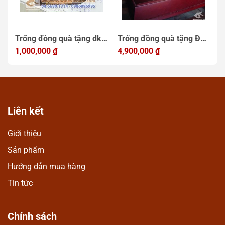
Trống đồng quà tặng dk
Trống đồng quà tặng ĐK
T
t
10cm, mẫu quà tặng điện
1,000,000
₫
25cm, Trống Đồng Việt
4,900,000
₫
3
1
lực Việt Nam
Nam quà lưu niệm sự
n
kiện
Liên kết
Giới thiệu
Sản phẩm
Hướng dẫn mua hàng
Tin tức
Chính sách