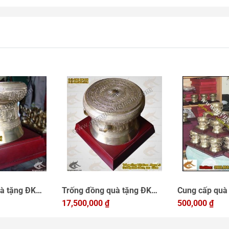
à tặng ĐK
Trống đồng quà tặng ĐK
Cung cấp quà 
Đồng Việt Nam
30cm dành cho đối tác và
17,500,000
₫
đồng, trống 
500,000
₫
sự kiện
người nước ngoài
hình văn hóa 