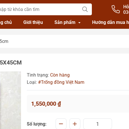
Hỗ
03
ng chủ
Giới thiệu
Sản phẩm
Hướng dẫn mua 
45cm
45X45CM
Tình trạng:
Còn hàng
Loại:
#Trống đồng Việt Nam
1,550,000
₫
Số lượng: