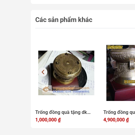
Các sản phẩm khác
 đúc,đĩa
Trống đồng quà tặng dk
Trống đồng qu
lưu niệm
10cm, mẫu quà tặng điện
1,000,000
₫
25cm, Trống 
4,900,000
₫
lực Việt Nam
quà lưu niệm 