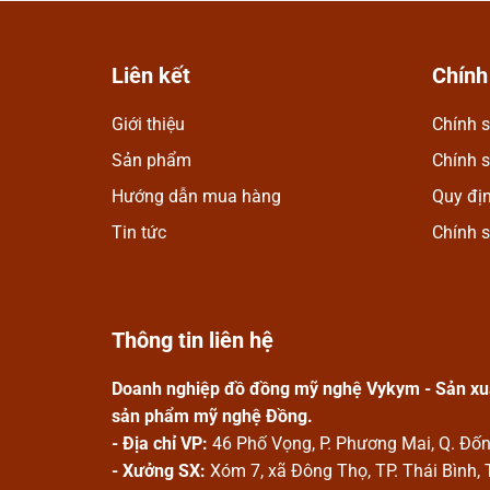
Liên kết
Chính
Giới thiệu
Chính s
Ngọc Anh
Mình rất ưng khi đến 
Sản phẩm
Chính 
nhiều mặt hàng phong 
Hướng dẫn mua hàng
Quy đị
Nhân viên chuyên nghiệ
Tin tức
Chính 
công ty ngày càng phát
Thông tin liên hệ
Doanh nghiệp đồ đồng mỹ nghệ Vykym - Sản xuấ
sản phẩm mỹ nghệ Đồng.
- Địa chỉ VP:
46 Phố Vọng, P. Phương Mai, Q. Đố
- Xưởng SX:
Xóm 7, xã Đông Thọ, TP. Thái Bình, 