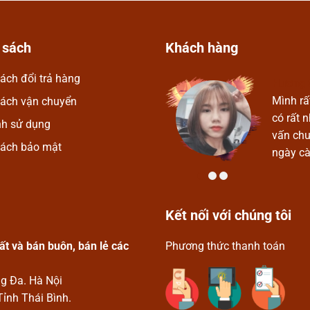
 sách
Khách hàng
ách đổi trả hàng
Hương 
Mỹ Nghệ Vykym. Ở đây có rất
Mình rấ
sách vận chuyển
phú, thoải mái được lựa chọn.
có rất 
nh sử dụng
p, nhiệt tình và thân thiện. Chúc
vấn chu
sách bảo mật
 triển.
ngày cà
Kết nối với chúng tôi
t và bán buôn, bán lẻ các
Phương thức thanh toán
ng Đa. Hà Nội
Tỉnh Thái Bình.