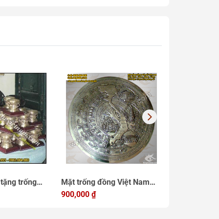
tặng trống
Mặt trống đồng Việt Nam
Bán trống đồ
đồng đúc mô
bản đồ 4 miền đk 40cm
900,000
₫
đồng quà tặn
400,000
₫
Việt Nam