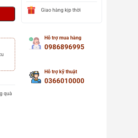
Giao hàng kịp thời
Hỗ trợ mua hàng
0986896995
xu
Hỗ trợ kỹ thuật
0366010000
ng quà